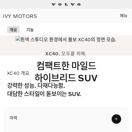
소비자 판매가격 KRW KRW 52,300,000
IVY MOTORS
메뉴
Electric
개요
기능
Plug-in hybrids
XC40.
모두를 위해.
Mild hybrids
컴팩트한 마일드
XC40 개요
상담/시승신청
하이브리드 SUV
강력한 성능. 다재다능함.
세일즈 컨설턴트
대담한 스타일이 돋보이는 SUV.
전시장 찾기
인증 중고차
+
마력