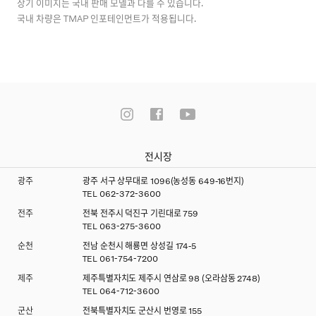
상기 이미지는 국내 판매 모델과 다를 수 있습니다.
국내 차량은 TMAP 인포테인먼트가 적용됩니다.
전시장
광주
광주 서구 상무대로 1096(농성동 649-16번지)
TEL
062-372-3600
전주
전북 전주시 덕진구 기린대로 759
TEL
063-275-3600
순천
전남 순천시 해룡면 상성길 174-5
TEL
061-754-7200
제주
제주특별자치도 제주시 연삼로 98 (오라삼동 2748)
TEL
064-712-3600
군산
전북특별자치도 군산시 번영로 155