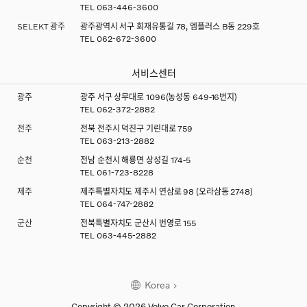
TEL
063-446-3600
SELEKT 광주
광주광역시 서구 회재유통길 78, 엠플러스 B동 229호
TEL
062-672-3600
서비스센터
광주
광주 서구 상무대로 1096(농성동 649-16번지)
TEL
062-372-2882
전주
전북 전주시 덕진구 기린대로 759
TEL
063-213-2882
순천
전남 순천시 해룡면 상성길 174-5
TEL
061-723-8228
제주
제주특별자치도 제주시 연삼로 98 (오라삼동 2748)
TEL
064-747-2882
군산
전북특별자치도 군산시 번영로 155
TEL
063-445-2882
×
Korea
×
Copyright © 2026 Volvo Car Corporation