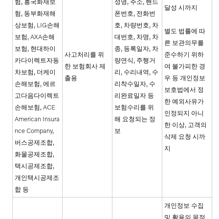
험, 흥국화재보
성명, 주소, 핸드
달성 시까지
험, 동부화재해
폰번호, 전화번
상보험, LIG손해
호, 차량번호, 차
별도 법률에 따
보험, AXA손해
대번호, 차명, 차
른 보관의무를
보험, 현대하이
종, 등록일자, 차
사고처리를 위
준수하기 위하
카다이렉트자동
량연식, 주행거
한 보험회사 제
여 불가피한 경
차보험, 더케이
리, 수리내역, 수
출용
우 등 개인정보
손해보험, 에르
리착수일자, 수
보호법에서 정
고다음다이렉트
리완료일자 등
한 예외사유가
손해보험, ACE
보험수리를 위
인정되지 아니
American Insura
해 요청되는 정
한 이상, 고객의
nce Company,
보
삭제 요청 시까
버스공제조합,
지
화물공제조합,
택시공제조합,
개인택시공제조
합 등
개인정보 수집
및 활용의 목적