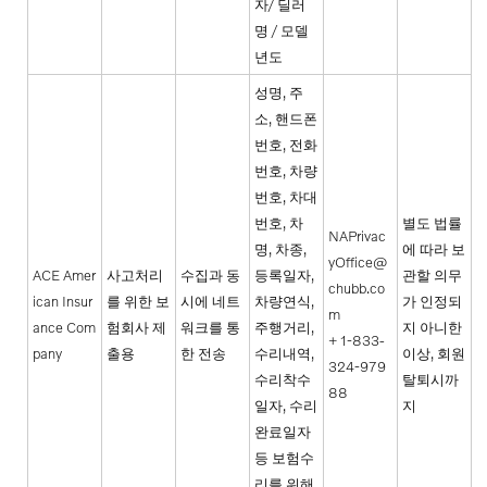
자/ 딜러
명 / 모델
년도
성명, 주
소, 핸드폰
번호, 전화
번호, 차량
번호, 차대
번호, 차
별도 법률
NAPrivac
명, 차종,
에 따라 보
yOffice@
ACE Amer
사고처리
수집과 동
등록일자,
관할 의무
chubb.co
ican Insur
를 위한 보
시에 네트
차량연식,
가 인정되
m
ance Com
험회사 제
워크를 통
주행거리,
지 아니한
+ 1-833-
pany
출용
한 전송
수리내역,
이상, 회원
324-979
수리착수
탈퇴시까
88
일자, 수리
지
완료일자
등 보험수
리를 위해