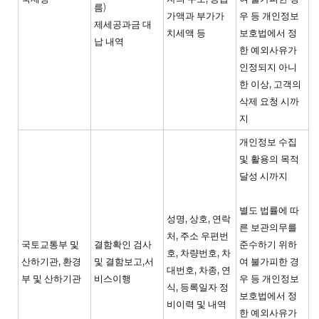
름)
가액과 부가가
우 등 개인정보
제세공과금 대
치세액 등
보호법에서 정
납 내역
한 예외사유가
인정되지 아니
한 이상, 고객의
삭제 요청 시까
지
개인정보 수집
및 활용의 목적
달성 시까지
별도 법률에 따
성명, 상호, 연락
른 보관의무를
처, 주소 우편번
국토교통부 및
결함확인 검사
준수하기 위하
호, 차량번호, 차
산하기관, 환경
및 결함보고,서
여 불가피한 경
대번호, 차종, 연
부 및 산하기관
비스이행
우 등 개인정보
식, 등록일자 정
보호법에서 정
비이력 및 내역
한 예외사유가