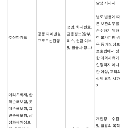
달성 시까지
별도 법률에 따
른 보관의무를
성명, 차대번호,
준수하기 위하
공동 파이넨셜
금융정보(할부,
㈜신한카드
여 불가피한 경
프로모션진행
리스, 현금 여부
우 등 개인정보
및 금융사 정보)
보호법에서 정
한 예외사유가
인정되지 아니
한 이상, 고객의
삭제 요청 시까
지
메리츠화재, 한
화손해보험, 롯
데손해보험, 그
린손해보험, 삼
개인정보 수집
성화재해상보
및 활용의 목적