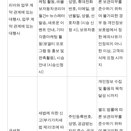
케팅 활동, ㈜볼
성명, 휴대전화
른 보관의무를
리아와 업무 계
보자동차코리아
번호, 이메일, 생
준수하기 위하
약 관계에 있는
월간e-뉴스레터
년월일, 성별, 선
여 불가피한 경
대행사, 업무 계
발송, 새로운 이
호차종 (시승 신
우 등 개인정보
약 관계에 있는
벤트 안내, 기타
청 시), 보유차종
보호법에서 정
대행사
각종마케팅 활
한 예외사유가
동(로열티 프로
인정되지 아니
그램 등 홍보 및
한 이상, 고객의
판촉활동), 시승
삭제 요청 시까
안내 (시승신청
지
시)
개인정보 수집
및 활용의 목적
달성 시까지
별도 법률에 따
세법에 의한 신
주민등록번호,
른 보관의무를
고(부가가치세
성명, 공급받는
준수하기 위하
법 제32조에 따
국세청
자의 주소, 공급
여 불가피한 경