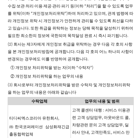
수집∙보관∙처리∙이용∙제공∙관리∙파기 등(이하 “처리”)을 할 수 있도록 업무
를 위탁(이하 “개인정보처리위탁”)하여 처리하고 있으며, 관계 법령에 따
라 개인정보 위탁 시 개인정보가 안전하게 관리될 수 있도록 최선을 다하
고 있습니다. 또한 취급을 위탁하는 정보는 당해 목적을 달성하기 위하여
필요한 최소한의 정보에 국한되며 목적달성 완료 시 즉시 파기됩니다.
(2) 회사는 제3자에게 개인정보 취급을 위탁하는 경우 다음 각 호의 사항
을 본 개인정보처리방침에 공개합니다. 다음 각 호의 어느 하나의 사항이
변경되는 경우에도 이를 반영하여 공개합니다.
① 개인정보 처리위탁을 받는 자(이하 “수탁자”)
② 개인정보 처리위탁을 하는 업무의 내용
(3) 회사로부터 개인정보처리위탁을 받은 수탁자 및 개인정보처리위탁
을 하는 업무의 내용은 아래와 같습니다
수탁업체
업무의 내용 및 범위
고객 콜센터 대행 : 서비스 이용관
련 고객 상담업무, 아웃바운드 콜,
티디씨엑스코리아 유한회사,
차량관련 문의 고객 상담업무, 딜
㈜한국코퍼레이션 삼성화재긴급
러사 안내, 고객만족도, 서비스 만
출동협력업체