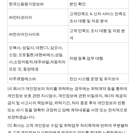
한국신용평가정보㈜
본인 확인
고객만족도 & 신차 서비스 만족도
㈜칸타코리아
조사 대행 및 자료 분석
고객 만족도 조사 대행 및 자료 분
㈜컨슈머인사이트
석
오복사, 성일사, 대현CS, 삼오사,
소망, 오토힐튼,대현씨에스,성일
차량 등록 업무 대행
사,소망자동차,제주파발,자동차의
모든 것, 동양채권
아주큐엠에스㈜
전산 시스템 운영 및 유지보수
(4) 회사가 개인정보의 처리를 위탁하는 경우에는 위탁계약 등을 통하여
개인정보 보호 관련 지시엄수, 개인정보에 관한 비밀유지, 제3자 제공의
금지 및 사고시의 책임부담, 위탁기간, 처리 종료 후의 개인정보의 반환
또는 파기 등을 명확히 규정하고 당해 계약내용을 서면 또는 전자적으로
보관하겠습니다.
(5) 회사는 고객 개인정보 수집 및 위탁업무 처리목적에 반하여 무분별하
게 고객 개인정보가 수탁자에게 제공되지 않도록 최대한 노력하겠습니