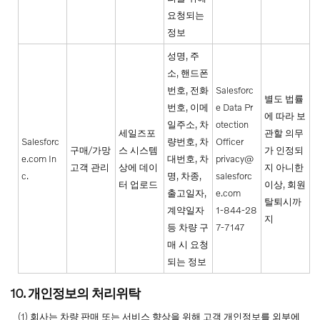
요청되는
정보
성명, 주
소, 핸드폰
번호, 전화
Salesforc
별도 법률
번호, 이메
e Data Pr
에 따라 보
일주소, 차
otection
세일즈포
관할 의무
Salesforc
량번호, 차
Officer
구매/가망
스 시스템
가 인정되
e.com In
대번호, 차
privacy@
고객 관리
상에 데이
지 아니한
c.
명, 차종,
salesforc
터 업로드
이상, 회원
출고일자,
e.com
탈퇴시까
계약일자
1-844-28
지
등 차량 구
7-7147
매 시 요청
되는 정보
10. 개인정보의 처리위탁
(1) 회사는 차량 판매 또는 서비스 향상을 위해 고객 개인정보를 외부에