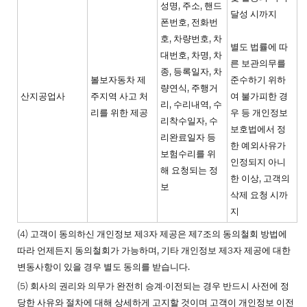
성명, 주소, 핸드
달성 시까지
폰번호, 전화번
호, 차량번호, 차
별도 법률에 따
대번호, 차명, 차
른 보관의무를
종, 등록일자, 차
볼보자동차 제
준수하기 위하
량연식, 주행거
산지공업사
주지역 사고 처
여 불가피한 경
리, 수리내역, 수
리를 위한 제공
우 등 개인정보
리착수일자, 수
보호법에서 정
리완료일자 등
한 예외사유가
보험수리를 위
인정되지 아니
해 요청되는 정
한 이상, 고객의
보
삭제 요청 시까
지
(4) 고객이 동의하신 개인정보 제3자 제공은 제7조의 동의철회 방법에
따라 언제든지 동의철회가 가능하며, 기타 개인정보 제3자 제공에 대한
변동사항이 있을 경우 별도 동의를 받습니다.
(5) 회사의 권리와 의무가 완전히 승계∙이전되는 경우 반드시 사전에 정
당한 사유와 절차에 대해 상세하게 고지할 것이며 고객이 개인정보 이전