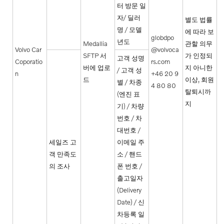
터 방문 일
자/ 딜러
별도 법률
명 / 모델
에 따라 보
globdpo
년도
Medallia
관할 의무
Volvo Car
@volvoca
SFTP 서
가 인정되
고객 성명
Coporatio
rs.com
버에 업로
지 아니한
/ 고객 성
n
+46 20 9
드
이상, 회원
별 / 차종
4 80 80
탈퇴시까
(엔진 표
지
기) / 차량
번호 / 차
대번호 /
세일즈 고
이메일 주
객 만족도
소 / 핸드
의 조사
폰 번호 /
출고일자
(Delivery
Date) / 신
차등록 일