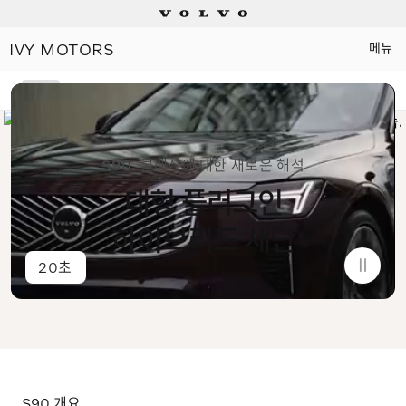
소비자 판매가격 KRW 91,400,000
IVY MOTORS
메뉴
Electric
개요
기능
Plug-in hybrids
S90.
클래식에 대한 새로운 해석
Mild hybrids
대형 플러그인
상담/시승신청
하이브리드 세단
20초
세일즈 컨설턴트
전시장 찾기
인증 중고차
S90 개요