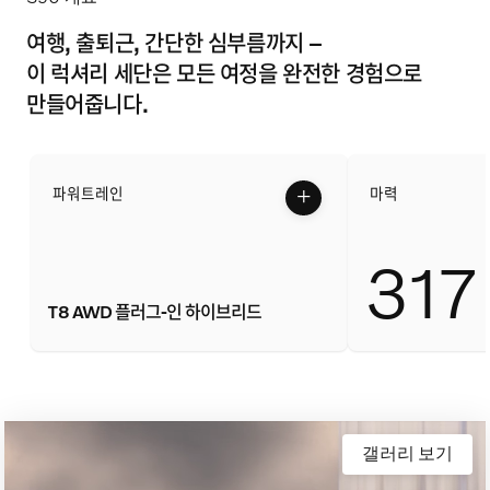
이벤트
여행, 출퇴근, 간단한 심부름까지 –
이달의 구매조건
이 럭셔리 세단은 모든 여정을 완전한 경험으로
만들어줍니다.
서비스
IVY MOTORS
+
파워트레인
마력
31
T8 AWD 플러그-인 하이브리드
갤러리 보기