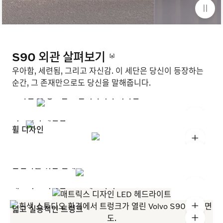
S90 외관 살펴보기
[a]
우아함, 세련됨, 그리고 자신감. 이 세단은 당신이 등장하는
순간, 그 존재만으로도 당신을 말해줍니다.
조각된 듯 정교한 스칸디나비아 디자인
+
시그니처 테일램프
휠 디자인
+
+
운전자를 위한 설계
+
매트릭스 디자인 LED 헤드라이트
+
넓고 실용적인 트렁크
+