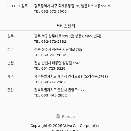
SELEKT 광주
광주광역시 서구 회재유통길 78, 엠플러스 B동 229호
TEL
062-672-3600
서비스센터
광주
광주 서구 상무대로 1096(농성동 649-16번지)
TEL
062-372-2882
전주
전북 전주시 덕진구 기린대로 759
TEL
063-213-2882
순천
전남 순천시 해룡면 상성길 174-5
TEL
061-723-8228
제주
제주특별자치도 제주시 연삼로 98 (오라삼동 2748)
TEL
064-747-2882
군산
전북특별자치도 군산시 번영로 155
TEL
063-445-2882
Korea
Copyright © 2026 Volvo Car Corporation