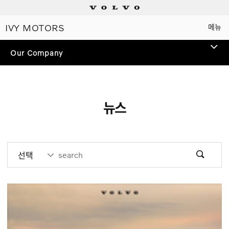
IVY MOTORS
메뉴
Electric
Our Company
Plug-in hybrids
Mild hybrids
뉴스
상담/시승신청
세일즈 컨설턴트
선택
전시장 찾기
인증 중고차